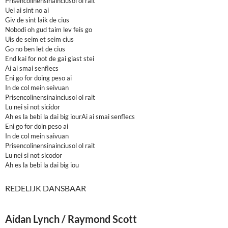
Prisencolinensinainciusol ol rait
Uei ai sint no ai
Giv de sint laik de cius
Nobodi oh gud taim lev feis go
Uis de seim et seim cius
Go no ben let de cius
End kai for not de gai giast stei
Ai ai smai senflecs
Eni go for doing peso ai
In de col mein seivuan
Prisencolinensinainciusol ol rait
Lu nei si not sicidor
Ah es la bebi la dai big iourAi ai smai senflecs
Eni go for doin peso ai
In de col mein saivuan
Prisencolinensinainciusol ol rait
Lu nei si not sicodor
Ah es la bebi la dai big iou
REDELIJK DANSBAAR
Aidan Lynch / Raymond Scott