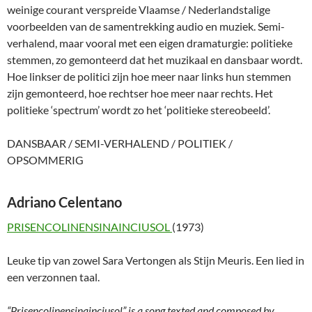
weinige courant verspreide Vlaamse / Nederlandstalige
voorbeelden van de samentrekking audio en muziek. Semi-
verhalend, maar vooral met een eigen dramaturgie: politieke
stemmen, zo gemonteerd dat het muzikaal en dansbaar wordt.
Hoe linkser de politici zijn hoe meer naar links hun stemmen
zijn gemonteerd, hoe rechtser hoe meer naar rechts. Het
politieke ‘spectrum’ wordt zo het ‘politieke stereobeeld’.
DANSBAAR / SEMI-VERHALEND / POLITIEK /
OPSOMMERIG
Adriano Celentano
PRISENCOLINENSINAINCIUSOL
(1973)
Leuke tip van zowel Sara Vertongen als Stijn Meuris. Een lied in
een verzonnen taal.
“Prisencolinensinainciusol” is a song texted and composed by