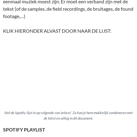
eenmaal muziek moest zijn. Er moet een verband zijn met de
tekst (of de samples, de field recordings, de bruitages, de found
footage,…)
KLIK HIERONDER ALVAST DOOR NAAR DE LIJST:
Stel de Spotify-lijst in op volgorde van ‘artiest’. Zo kan je hem makkelijk combineren met
de tekst en uitleg in dit document.
SPOTIFY PLAYLIST