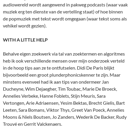
audiowereld wordt aangewend in pakweg podcasts (waar vaak
muziek erg ten dienste van de vertelling staat) of hoe binnen
de popmuziek met tekst wordt omgegaan (waar tekst soms als
vehikel wordt gezien).
WITH A LITTLE HELP
Behalve eigen zoekwerk via tal van zoektermen en algoritmes
heb ik ook verschillende mensen over mijn onderzoek verteld
in de hoop tips aan ze te ontfutselen. Didi De Paris blijkt
bijvoorbeeld een groot plunderphonicskenner te zijn. Maar
minstens evenveel had ik aan tips van ondermeer Jan
Ducheyne, Wim Dejaegher, Tim Toubac, Marie De Broeck,
Annelies Verbeke, Hanne Foblets, Stijn Meuris, Sara
Vertongen, Arie Adriaensen, Yesim Bektas, Brecht Gielis, Bart
Leeten, Sara Bomans, Viktor Thys, Greet Van Poeck, Annelies
Moons & Niels Boutsen, Jo Zanders, Wederik De Backer, Rudy
Trouvé en Gerrit Valckenaers.