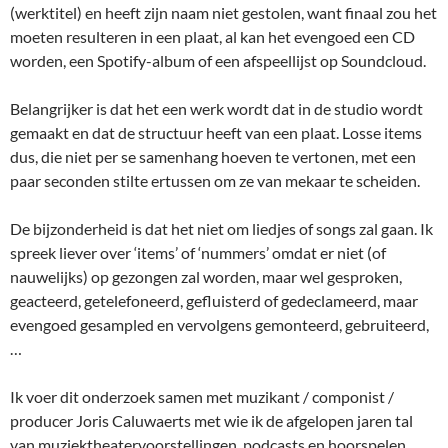
(werktitel) en heeft zijn naam niet gestolen, want finaal zou het
moeten resulteren in een plaat, al kan het evengoed een CD
worden, een Spotify-album of een afspeellijst op Soundcloud.
Belangrijker is dat het een werk wordt dat in de studio wordt
gemaakt en dat de structuur heeft van een plaat. Losse items
dus, die niet per se samenhang hoeven te vertonen, met een
paar seconden stilte ertussen om ze van mekaar te scheiden.
De bijzonderheid is dat het niet om liedjes of songs zal gaan. Ik
spreek liever over ‘items’ of ‘nummers’ omdat er niet (of
nauwelijks) op gezongen zal worden, maar wel gesproken,
geacteerd, getelefoneerd, gefluisterd of gedeclameerd, maar
evengoed gesampled en vervolgens gemonteerd, gebruiteerd,
…
Ik voer dit onderzoek samen met muzikant / componist /
producer Joris Caluwaerts met wie ik de afgelopen jaren tal
van muziektheatervoorstellingen, podcasts en hoorspelen