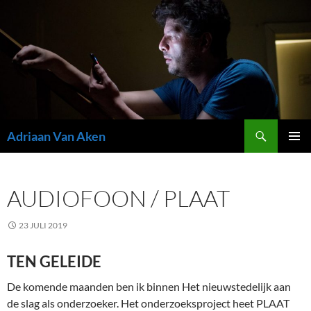
Zoeken
Adriaan Van Aken
SPRING
PRIMAI
NAAR
MENU
INHOUD
AUDIOFOON / PLAAT
23 JULI 2019
TEN GELEIDE
De komende maanden ben ik binnen Het nieuwstedelijk aan
de slag als onderzoeker. Het onderzoeksproject heet PLAAT