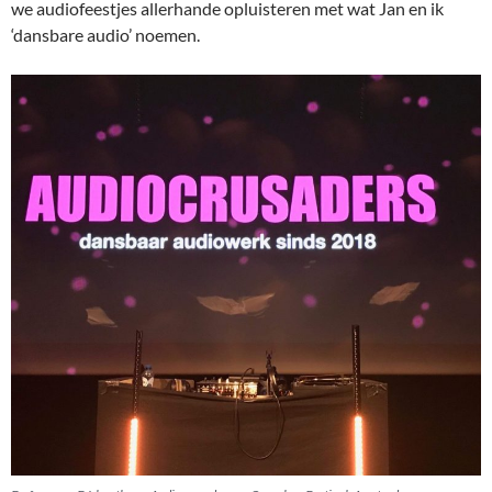
we audiofeestjes allerhande opluisteren met wat Jan en ik
‘dansbare audio’ noemen.