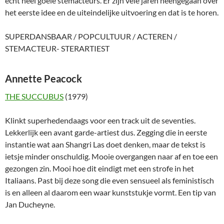
echt heel goeie stemacteurs. Er zijn vele jaren heengegaan over
het eerste idee en de uiteindelijke uitvoering en dat is te horen.
SUPERDANSBAAR / POPCULTUUR / ACTEREN /
STEMACTEUR- STERARTIEST
Annette Peacock
THE SUCCUBUS
(1979)
Klinkt superhedendaags voor een track uit de seventies.
Lekkerlijk een avant garde-artiest dus. Zegging die in eerste
instantie wat aan Shangri Las doet denken, maar de tekst is
ietsje minder onschuldig. Mooie overgangen naar af en toe een
gezongen zin. Mooi hoe dit eindigt met een strofe in het
Italiaans. Past bij deze song die even sensueel als feministisch
is en alleen al daarom een waar kunststukje vormt. Een tip van
Jan Ducheyne.