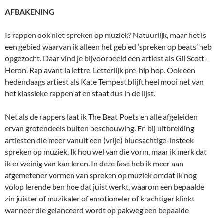
AFBAKENING
Is rappen ook niet spreken op muziek? Natuurlijk, maar het is
een gebied waarvan ik alleen het gebied ‘spreken op beats’ heb
opgezocht. Daar vind je bijvoorbeeld een artiest als Gil Scott-
Heron. Rap avant la lettre. Letterlijk pre-hip hop. Ook een
hedendaags artiest als Kate Tempest blijft heel mooi net van
het klassieke rappen af en staat dus in de lijst.
Net als de rappers laat ik The Beat Poets en alle afgeleiden
ervan grotendeels buiten beschouwing. En bij uitbreiding
artiesten die meer vanuit een (vrije) bluesachtige-insteek
spreken op muziek. Ik hou wel van die vorm, maar ik merk dat
ik er weinig van kan leren. In deze fase heb ik meer aan
afgemetener vormen van spreken op muziek omdat ik nog
volop lerende ben hoe dat juist werkt, waarom een bepaalde
zin juister of muzikaler of emotioneler of krachtiger klinkt
wanneer die gelanceerd wordt op pakweg een bepaalde