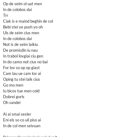
Op de seim ol uat men
In de colobos dai
Trr
Ciak is e maind beghin de col
Bebi stei ye push yo oh
Uis de seim cius men
In de colobos dai
Not is de seim laikiu
De promisdin iu nau
In trabol lovgiai ciu gen
In do camo not cius no bai
For lov so op op giast
Cam lau ue cam lov ai
Oping tu stei laik cius
Go mo men
Iu bicos tue men cold
Dobrei gorls
Oh sandei
Ai ai smai sesler
Eni els so co uil piso ai
In de col men seivuan