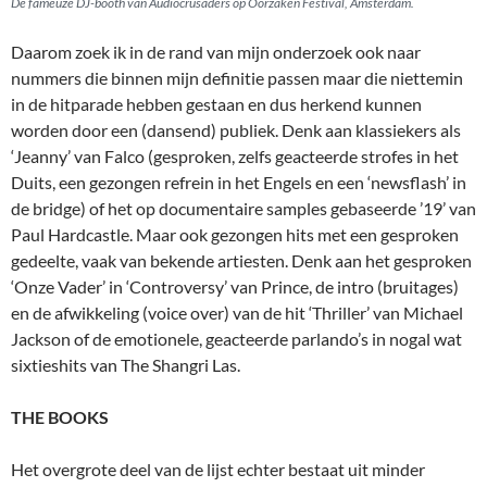
De fameuze DJ-booth van Audiocrusaders op Oorzaken Festival, Amsterdam.
Daarom zoek ik in de rand van mijn onderzoek ook naar
nummers die binnen mijn definitie passen maar die niettemin
in de hitparade hebben gestaan en dus herkend kunnen
worden door een (dansend) publiek. Denk aan klassiekers als
‘Jeanny’ van Falco (gesproken, zelfs geacteerde strofes in het
Duits, een gezongen refrein in het Engels en een ‘newsflash’ in
de bridge) of het op documentaire samples gebaseerde ’19’ van
Paul Hardcastle. Maar ook gezongen hits met een gesproken
gedeelte, vaak van bekende artiesten. Denk aan het gesproken
‘Onze Vader’ in ‘Controversy’ van Prince, de intro (bruitages)
en de afwikkeling (voice over) van de hit ‘Thriller’ van Michael
Jackson of de emotionele, geacteerde parlando’s in nogal wat
sixtieshits van The Shangri Las.
THE BOOKS
Het overgrote deel van de lijst echter bestaat uit minder